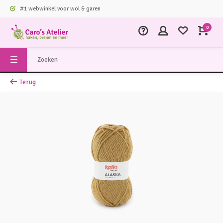
#1 webwinkel voor wol & garen
0
Terug