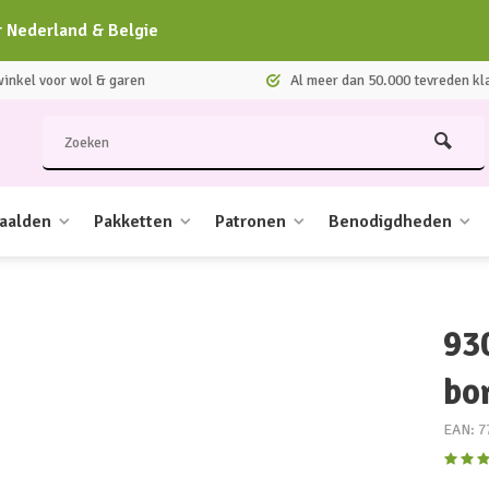
r Nederland & Belgie
nkel voor wol & garen
Al meer dan 50.000 tevreden kl
aalden
Pakketten
Patronen
Benodigdheden
93
bo
EAN: 7