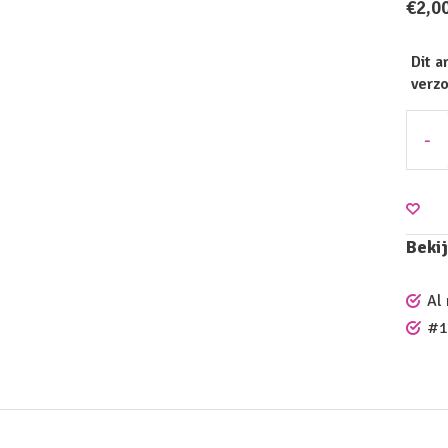
€2,0
Dit a
verz
-
Bekij
Al
#1