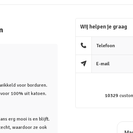
Wij helpen je graag
n
Telefoon
E-mail
ntwikkeld voor borduren.
t voor 100% uit katoen.
10329
custom
s erg mooi is en blijft.
htecht, waardoor ze ook