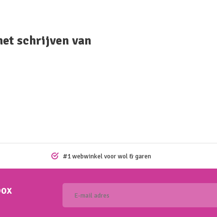
het schrijven van
#1 webwinkel voor wol & garen
box