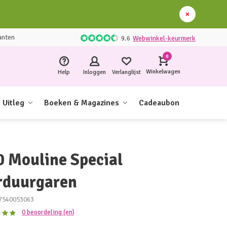
anten
9.6
Webwinkel-keurmerk
0
Winkelwagen
Help
Inloggen
Verlanglijst
Uitleg
Boeken & Magazines
Cadeaubon
0 Mouline Special
rduurgaren
7540053063
0 beoordeling (en)