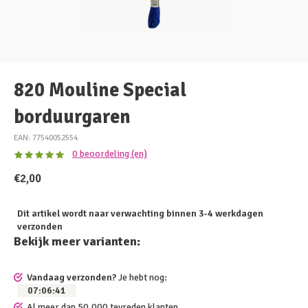
820 Mouline Special
borduurgaren
EAN: 77540052554
0 beoordeling (en)
€2,00
Dit artikel wordt naar verwachting binnen 3-4 werkdagen
verzonden
Bekijk meer varianten:
Vandaag verzonden?
Je hebt nog:
07
:
06
:
41
Al meer dan 50.000 tevreden klanten