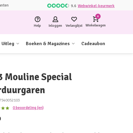
anten
9.6
Webwinkel-keurmerk
0
Winkelwagen
Help
Inloggen
Verlanglijst
Uitleg
Boeken & Magazines
Cadeaubon
3 Mouline Special
rduurgaren
7540052103
0 beoordeling (en)
0