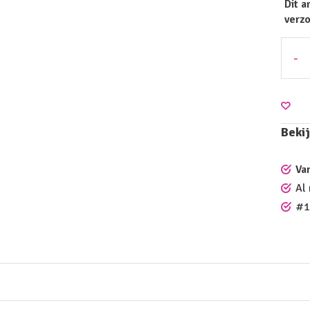
Dit a
verz
-
Bekij
Va
Al
#1