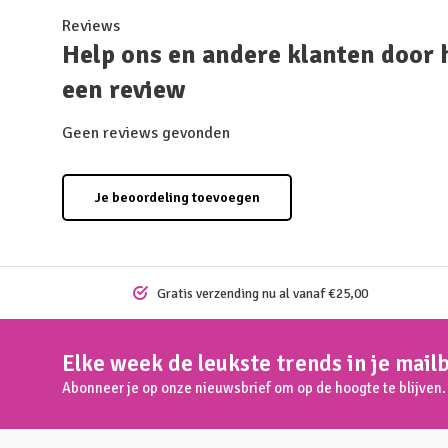
Reviews
Help ons en andere klanten door 
een review
Geen reviews gevonden
Je beoordeling toevoegen
Gratis verzending nu al vanaf €25,00
Elke week de leukste trends in je mail
Abonneer je op onze nieuwsbrief om op de hoogte te blijven.