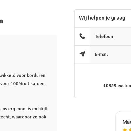
Wij helpen je graag
n
Telefoon
E-mail
ntwikkeld voor borduren.
t voor 100% uit katoen.
10329
custom
s erg mooi is en blijft.
htecht, waardoor ze ook