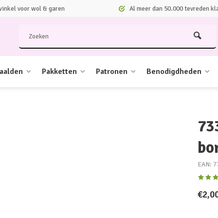
nkel voor wol & garen
Al meer dan 50.000 tevreden kl
aalden
Pakketten
Patronen
Benodigdheden
73
bo
EAN: 7
€2,0