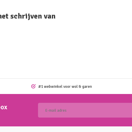
het schrijven van
#1 webwinkel voor wol & garen
box