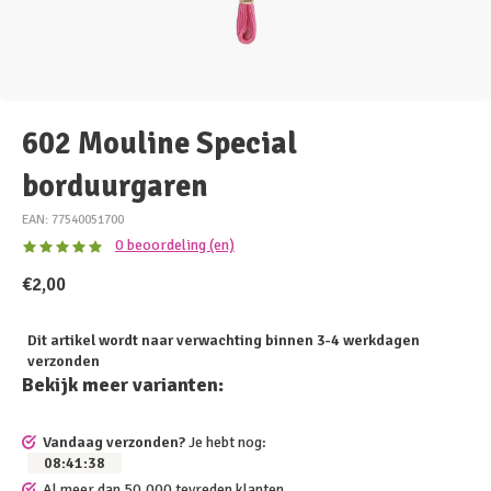
602 Mouline Special
borduurgaren
EAN: 77540051700
0 beoordeling (en)
€2,00
Dit artikel wordt naar verwachting binnen 3-4 werkdagen
verzonden
Bekijk meer varianten:
Vandaag verzonden?
Je hebt nog:
08
:
41
:
38
Al meer dan 50.000 tevreden klanten