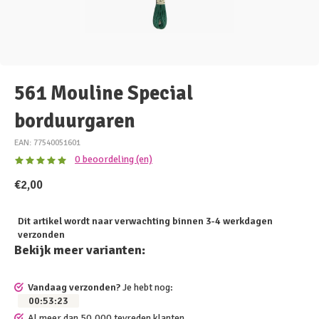
561 Mouline Special
borduurgaren
EAN: 77540051601
0 beoordeling (en)
€2,00
Dit artikel wordt naar verwachting binnen 3-4 werkdagen
verzonden
Bekijk meer varianten:
Vandaag verzonden?
Je hebt nog:
00
:
53
:
23
Al meer dan 50.000 tevreden klanten