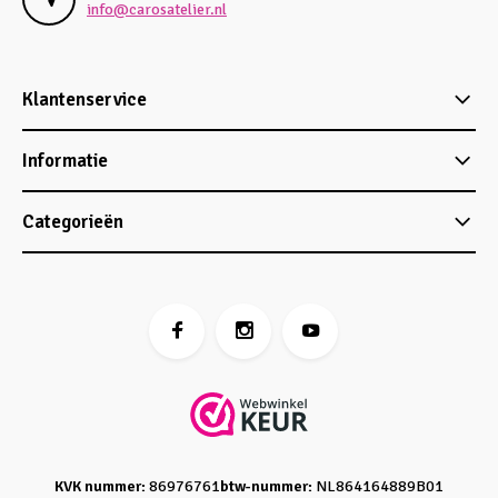
info@carosatelier.nl
Klantenservice
Informatie
Categorieën
KVK nummer:
86976761
btw-nummer:
NL864164889B01