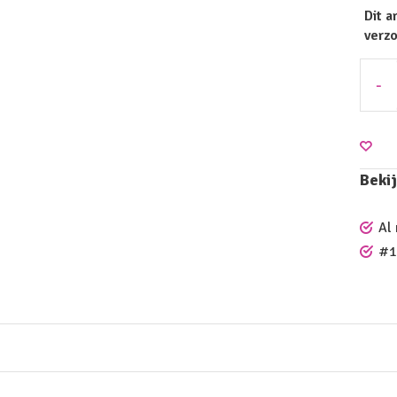
Dit a
verz
-
Bekij
Al
#1