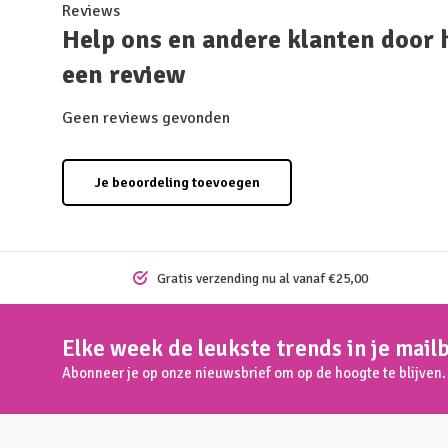
Reviews
Help ons en andere klanten door 
een review
Geen reviews gevonden
Je beoordeling toevoegen
Gratis verzending nu al vanaf €25,00
Elke week de leukste trends in je mail
Abonneer je op onze nieuwsbrief om op de hoogte te blijven.