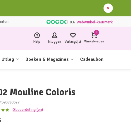
anten
9.6
Webwinkel-keurmerk
0
Winkelwagen
Help
Inloggen
Verlanglijst
Uitleg
Boeken & Magazines
Cadeaubon
02 Mouline Coloris
7540680597
0 beoordeling (en)
5