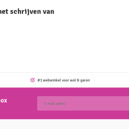
het schrijven van
#1 webwinkel voor wol & garen
box