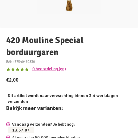
420 Mouline Special
borduurgaren
EAN: 77540460830
0 beoordeling (en)
€2,00
Dit artikel wordt naar verwachting binnen 3-4 werkdagen
verzonden
Bekijk meer varianten:
Vandaag verzonden?
Je hebt nog:
13
:
57
:
06
Al meer dan 50.000 tevreden klanten