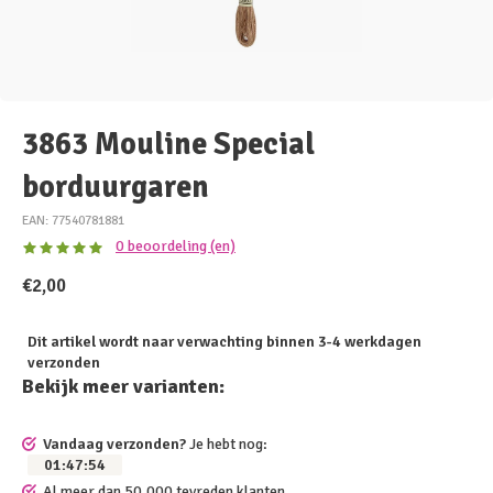
3863 Mouline Special
borduurgaren
EAN: 77540781881
0 beoordeling (en)
€2,00
Dit artikel wordt naar verwachting binnen 3-4 werkdagen
verzonden
Bekijk meer varianten:
Vandaag verzonden?
Je hebt nog:
01
:
47
:
54
Al meer dan 50.000 tevreden klanten