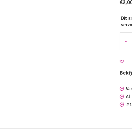
€2,0
Dit a
verz
-
Bekij
Va
Al
#1