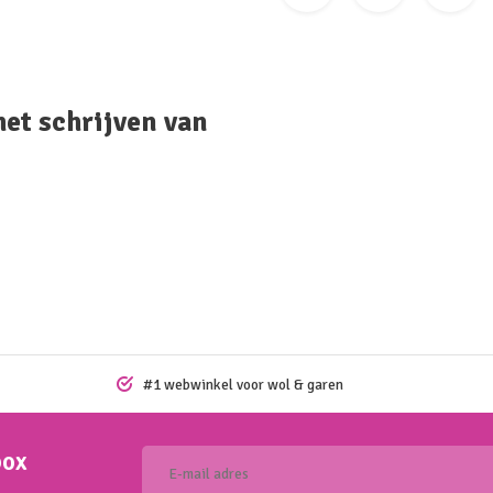
het schrijven van
#1 webwinkel voor wol & garen
box