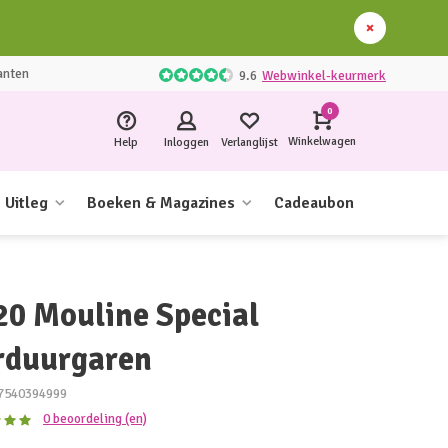
anten
9.6
Webwinkel-keurmerk
0
Winkelwagen
Help
Inloggen
Verlanglijst
Uitleg
Boeken & Magazines
Cadeaubon
20 Mouline Special
rduurgaren
7540394999
0 beoordeling (en)