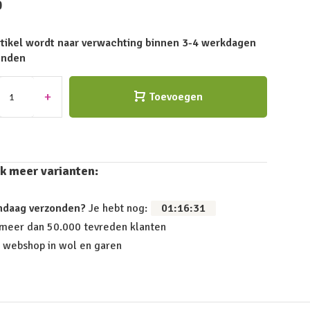
0
rtikel wordt naar verwachting binnen 3-4 werkdagen
onden
+
Toevoegen
k meer varianten:
ndaag verzonden?
Je hebt nog:
01
:
16
:
31
 meer dan 50.000 tevreden klanten
 webshop in wol en garen