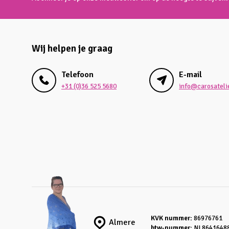
Wij helpen je graag
Telefoon
E-mail
+31 (0)36 525 5680
info@carosatelie
KVK nummer:
86976761
Almere
btw-nummer:
NL8641648