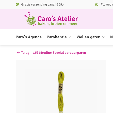
Gratis verzending vanaf €59,-
#1 webwi
Caro's Agenda
Carolientje
Wol en garen
N
Terug
166 Mouline Special borduurgaren