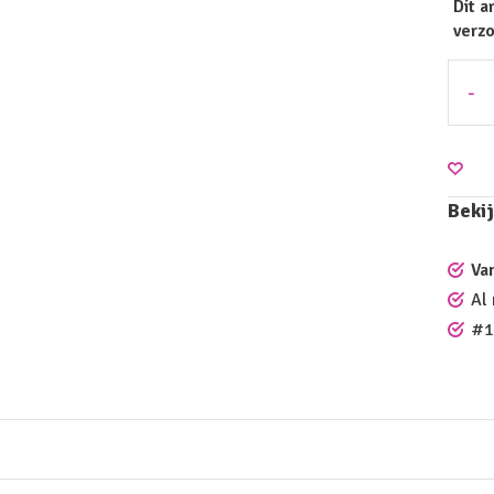
Dit a
verz
-
Bekij
Va
Al
#1