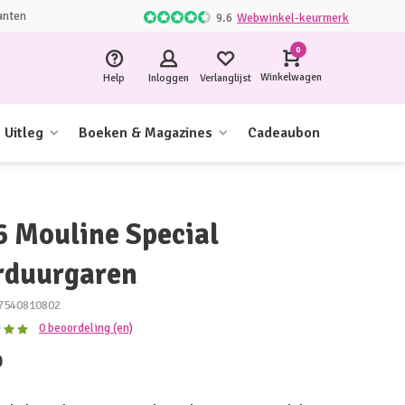
anten
9.6
Webwinkel-keurmerk
0
Winkelwagen
Help
Inloggen
Verlanglijst
Uitleg
Boeken & Magazines
Cadeaubon
6 Mouline Special
rduurgaren
7540810802
0 beoordeling (en)
0