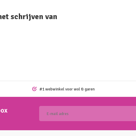
het schrijven van
#1 webwinkel voor wol & garen
box