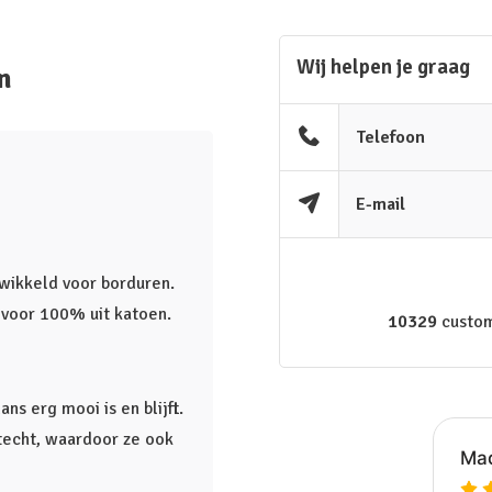
Wij helpen je graag
n
Telefoon
E-mail
ntwikkeld voor borduren.
t voor 100% uit katoen.
10329
custom
s erg mooi is en blijft.
htecht, waardoor ze ook