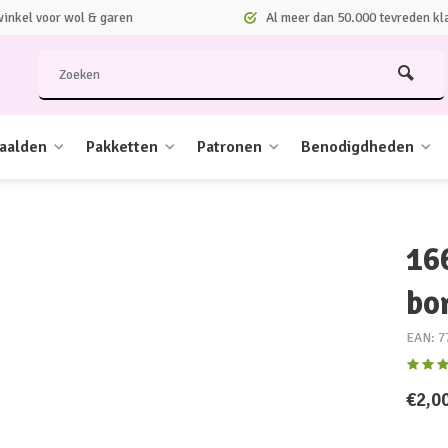
nkel voor wol & garen
Al meer dan 50.000 tevreden kl
aalden
Pakketten
Patronen
Benodigdheden
16
bo
EAN: 7
€2,0