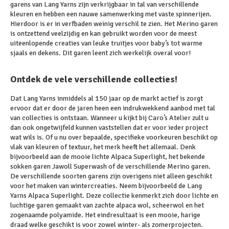
garens van Lang Yarns zijn verkrijgbaar in tal van verschillende
kleuren en hebben een nauwe samenwerking met vaste spinnerijen.
Hierdoor is er in verfbaden weinig verschil te zien. Het Merino garen
is ontzettend veelzijdig en kan gebruikt worden voor de meest
uiteenlopende creaties van leuke truitjes voor baby’s tot warme
sjaals en dekens. Dit garen leent zich werkelijk overal voor!
Ontdek de vele verschillende collecties!
Dat Lang Yarns inmiddels al 150 jaar op de markt actief is zorgt
ervoor dat er door de jaren heen een indrukwekkend aanbod met tal
van collecties is ontstaan. Wanneer u kijkt bij Caro’s Atelier zult u
dan ook ongetwijfeld kunnen vaststellen dat er voor ieder project
wat wils is. Of u nu over bepaalde, specifieke voorkeuren beschikt op
vlak van kleuren of textuur, het merk heeft het allemaal. Denk
bijvoorbeeld aan de mooie lichte Alpaca Superlight, het bekende
sokken garen Jawoll Superwash of de verschillende Merino garen.
De verschillende soorten garens zijn overigens niet alleen geschikt
voor het maken van wintercreaties. Neem bijvoorbeeld de Lang
Yarns Alpaca Superlight. Deze collectie kenmerkt zich door lichte en
luchtige garen gemaakt van zachte alpaca wol, scheerwol en het
zogenaamde polyamide. Het eindresultaat is een mooie, harige
draad welke geschikt is voor zowel winter- als zomerprojecten.