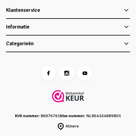
Klantenservice
Informatie
Categorieën
KVK nummer:
86976761
btw-nummer:
NL864164889B01
Almere